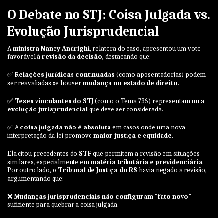
O Debate no STJ: Coisa Julgada vs.
Evolução Jurisprudencial
A
ministra Nancy Andrighi
, relatora do caso, apresentou um voto
favorável à
revisão da decisão
, destacando que:
✅
Relações jurídicas continuadas
(como aposentadorias) podem
ser reavaliadas se houver
mudança no estado de direito
.
✅
Teses vinculantes do STJ
(como o Tema 736) representam uma
evolução jurisprudencial
que deve ser considerada.
✅ A
coisa julgada não é absoluta
em casos onde uma nova
interpretação da lei promove
maior justiça e equidade
.
Ela citou precedentes do
STF
que permitem a revisão em situações
similares, especialmente em
matéria tributária e previdenciária
.
Por outro lado, o
Tribunal de Justiça do RS
havia negado a revisão,
argumentando que:
❌
Mudanças jurisprudenciais não configuram "fato novo"
suficiente para quebrar a coisa julgada.