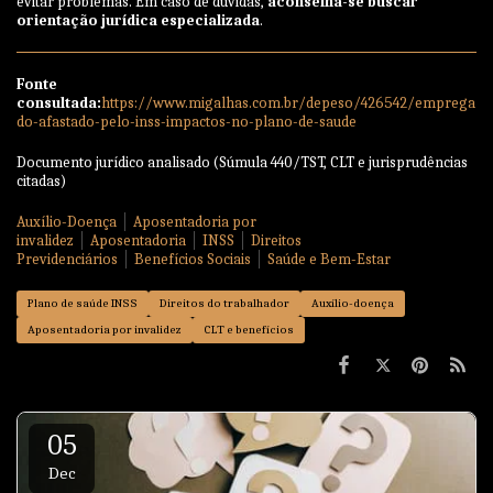
evitar problemas. Em caso de dúvidas,
aconselha-se buscar
orientação jurídica especializada
.
Fonte
consultada:
https://www.migalhas.com.br/depeso/426542/emprega
do-afastado-pelo-inss-impactos-no-plano-de-saude
Documento jurídico analisado (Súmula 440/TST, CLT e jurisprudências
citadas)
Auxílio-Doença
Aposentadoria por
invalidez
Aposentadoria
INSS
Direitos
Previdenciários
Benefícios Sociais
Saúde e Bem-Estar
Plano de saúde INSS
Direitos do trabalhador
Auxílio-doença
Aposentadoria por invalidez
CLT e benefícios
05
Dec